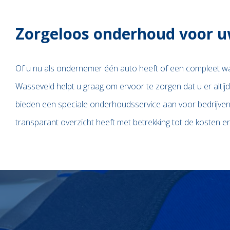
Zorgeloos onderhoud voor 
Of u nu als ondernemer één auto heeft of een compleet 
zich volledig focussen op uw bedrijfsvoering. Daarnaast zorgen wij
Wasseveld helpt u graag om ervoor te zorgen dat u er altijd 
voor dat afwezigheid van uw auto's minimale impact heeft
bieden een speciale onderhoudsservice aan voor bedrijven
transparant overzicht heeft met betrekking tot de kosten en 