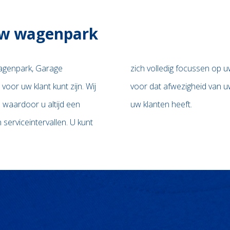
uw wagenpark
wagenpark, Garage
 er in overleg met u
voor uw klant kunt zijn. Wij
 op de afspraken die u met
 waardoor u altijd een
uw klanten heeft.
serviceintervallen. U kunt