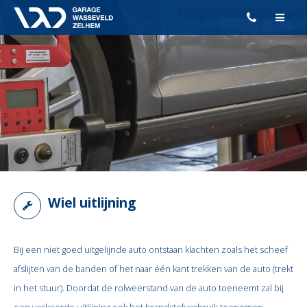
Wiel uitlijning
Bij een niet goed uitgelijnde auto ontstaan klachten zoals het scheef
afslijten van de banden of het naar één kant trekken van de auto (trekt
in het stuur). Doordat de rolweerstand van de auto toeneemt zal bij