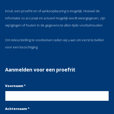
Inruil, een proefrit en of aankoopkeuring is mogelijk. Hoewel de
informatie zo accuraat en actueel mogelijk wordt weergegeven, zijn
wijzigingen of fouten in de gegevens te allen tijde voorbehouden
Om teleurstelling te voorkomen raden wij u aan om eerst te bellen
voor een bezichtiging
Aanmelden voor een proefrit
Voornaam
*
Achternaam
*