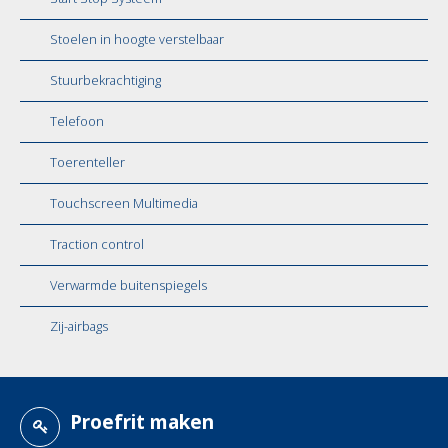
Stoelen in hoogte verstelbaar
Stuurbekrachtiging
Telefoon
Toerenteller
Touchscreen Multimedia
Traction control
Verwarmde buitenspiegels
Zij-airbags
Proefrit maken