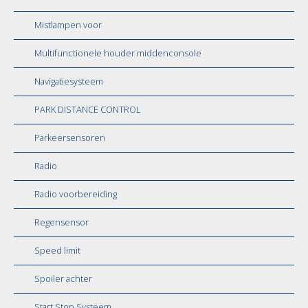
Mistlampen voor
Multifunctionele houder middenconsole
Navigatiesysteem
PARK DISTANCE CONTROL
Parkeersensoren
Radio
Radio voorbereiding
Regensensor
Speed limit
Spoiler achter
Start Stop Systeem