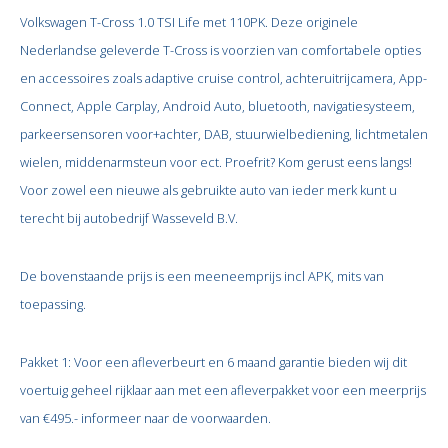
Volkswagen T-Cross 1.0 TSI Life met 110PK. Deze originele
Nederlandse geleverde T-Cross is voorzien van comfortabele opties
en accessoires zoals adaptive cruise control, achteruitrijcamera, App-
Connect, Apple Carplay, Android Auto, bluetooth, navigatiesysteem,
parkeersensoren voor+achter, DAB, stuurwielbediening, lichtmetalen
wielen, middenarmsteun voor ect. Proefrit? Kom gerust eens langs!
Voor zowel een nieuwe als gebruikte auto van ieder merk kunt u
terecht bij autobedrijf Wasseveld B.V.
De bovenstaande prijs is een meeneemprijs incl APK, mits van
toepassing.
Pakket 1: Voor een afleverbeurt en 6 maand garantie bieden wij dit
voertuig geheel rijklaar aan met een afleverpakket voor een meerprijs
van €495.- informeer naar de voorwaarden.