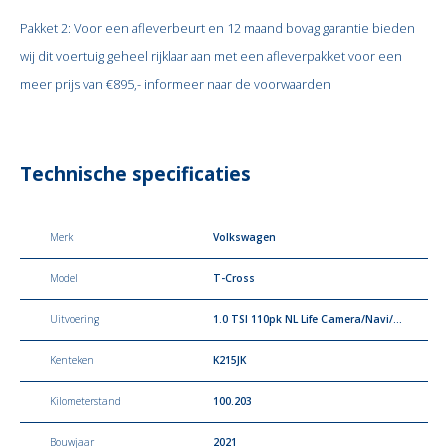
Pakket 2: Voor een afleverbeurt en 12 maand bovag garantie bieden
wij dit voertuig geheel rijklaar aan met een afleverpakket voor een
meer prijs van €895,- informeer naar de voorwaarden
Technische specificaties
Merk
Volkswagen
Model
T-Cross
Uitvoering
1.0 TSI 110pk NL Life Camera/Navi/ACC/Carplay/
Kenteken
K215JK
Kilometerstand
100.203
Bouwjaar
2021