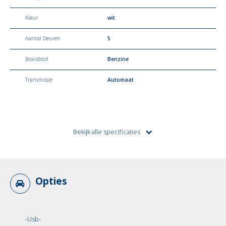
Kleur
wit
Aantal Deuren
5
Brandstof
Benzine
Transmissie
Automaat
Opties
-Usb-